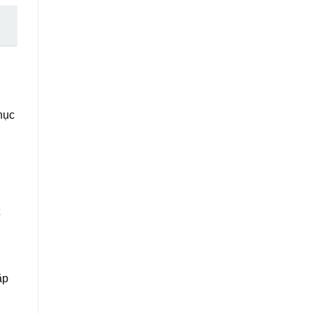
hục
ặp