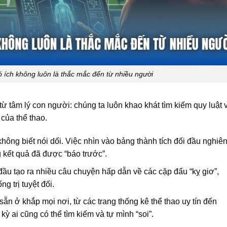
có ích không luôn là thắc mắc đến từ nhiều người
từ tâm lý con người: chúng ta luôn khao khát tìm kiếm quy luật 
của thể thao.
ông biết nói dối. Việc nhìn vào bảng thành tích đối đầu nghiê
 kết quả đã được “báo trước”.
ầu tạo ra nhiều câu chuyện hấp dẫn về các cặp đấu “kỵ giơ”,
g trị tuyệt đối.
ẵn ở khắp mọi nơi, từ các trang thống kê thể thao uy tín đến
kỳ ai cũng có thể tìm kiếm và tự mình “soi”.