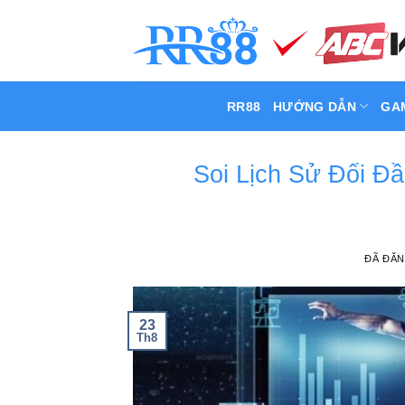
Chuyển
đến
nội
dung
RR88
HƯỚNG DẪN
GA
Soi Lịch Sử Đối Đ
ĐÃ ĐĂ
23
Th8