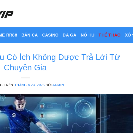
ME RR88
BẮN CÁ
CASINO
ĐÁ GÀ
NỔ HŨ
THỂ THAO
XỔ 
ầu Có Ích Không Được Trả Lời Từ
Chuyên Gia
NG TRÊN
THÁNG 8 23, 2025
BỞI
ADMIN