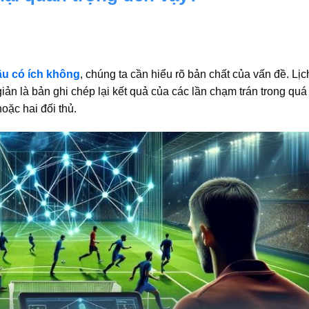
đầu có ích không
, chúng ta cần hiểu rõ bản chất của vấn đề. Lịc
n là bản ghi chép lại kết quả của các lần chạm trán trong quá
oặc hai đối thủ.