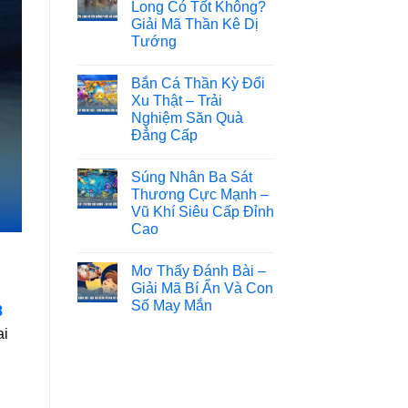
Long Có Tốt Không?
Giải Mã Thần Kê Dị
Tướng
Bắn Cá Thần Kỳ Đổi
Xu Thật – Trải
Nghiệm Săn Quà
Đẳng Cấp
Súng Nhân Ba Sát
Thương Cực Mạnh –
Vũ Khí Siêu Cấp Đỉnh
Cao
Mơ Thấy Đánh Bài –
Giải Mã Bí Ẩn Và Con
Số May Mắn
8
ai