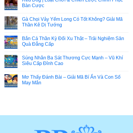
Bàn Cược
Gà Chọi Vảy Yểm Long Có Tốt Không? Giải Mã
Thần Kê Dị Tướng
Bắn Cá Thần Kỳ Đổi Xu Thật – Trải Nghiệm Săn
Quà Đẳng Cấp
Súng Nhân Ba Sát Thương Cực Mạnh – Vũ Khí
Siêu Cấp Đỉnh Cao
Mơ Thấy Đánh Bài – Giải Mã Bí Ẩn Và Con Số
May Mắn