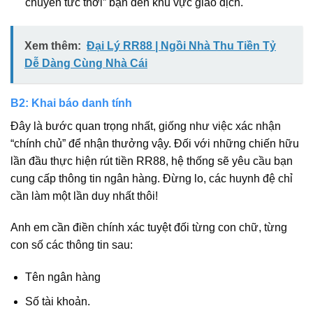
chuyển tức thời” bạn đến khu vực giao dịch.
Xem thêm:
Đại Lý RR88 | Ngồi Nhà Thu Tiền Tỷ
Dễ Dàng Cùng Nhà Cái
B2: Khai báo danh tính
Đây là bước quan trọng nhất, giống như việc xác nhận
“chính chủ” để nhận thưởng vậy. Đối với những chiến hữu
lần đầu thực hiện rút tiền RR88, hệ thống sẽ yêu cầu bạn
cung cấp thông tin ngân hàng. Đừng lo, các huynh đệ chỉ
cần làm một lần duy nhất thôi!
Anh em cần điền chính xác tuyệt đối từng con chữ, từng
con số các thông tin sau:
Tên ngân hàng
Số tài khoản.