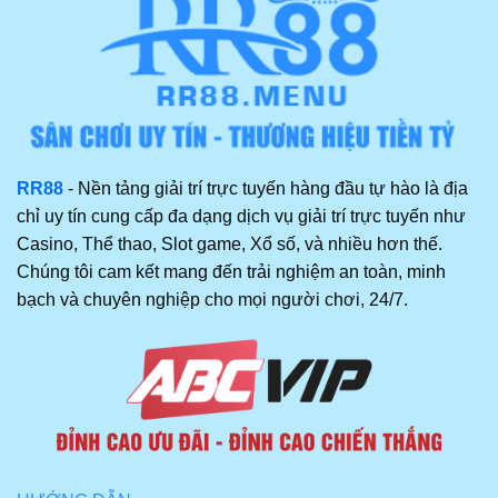
RR88
- Nền tảng giải trí trực tuyến hàng đầu tự hào là địa
chỉ uy tín cung cấp đa dạng dịch vụ giải trí trực tuyến như
Casino, Thể thao, Slot game, Xổ số, và nhiều hơn thế.
Chúng tôi cam kết mang đến trải nghiệm an toàn, minh
bạch và chuyên nghiệp cho mọi người chơi, 24/7.