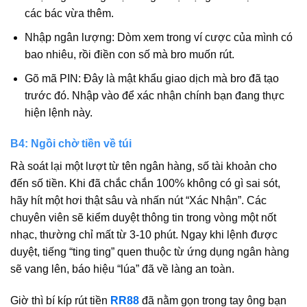
các bác vừa thêm.
Nhập ngân lượng: Dòm xem trong ví cược của mình có
bao nhiêu, rồi điền con số mà bro muốn rút.
Gõ mã PIN: Đây là mật khẩu giao dịch mà bro đã tạo
trước đó. Nhập vào để xác nhận chính bạn đang thực
hiện lệnh này.
B4: Ngồi chờ tiền về túi
Rà soát lại một lượt từ tên ngân hàng, số tài khoản cho
đến số tiền. Khi đã chắc chắn 100% không có gì sai sót,
hãy hít một hơi thật sâu và nhấn nút “Xác Nhận”. Các
chuyên viên sẽ kiểm duyệt thông tin trong vòng một nốt
nhạc, thường chỉ mất từ 3-10 phút. Ngay khi lệnh được
duyệt, tiếng “ting ting” quen thuộc từ ứng dụng ngân hàng
sẽ vang lên, báo hiệu “lúa” đã về làng an toàn.
Giờ thì bí kíp rút tiền
RR88
đã nằm gọn trong tay ông bạn