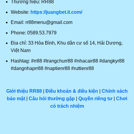
Thương hiệu: RR88
Website:
https://juangbet.it.com/
Email:
rr88menu@gmail.com
Phone:
0589.53.7979
Địa chỉ:
33 Hòa Bình, Khu dân cư số 14, Hải Dương,
Việt Nam
Hashtag:
#rr88 #trangchurr88 #nhacair88 #dangkyr88
#dangnhaprr88 #naptienr88 #ruttienr88
Giới thiệu RR88
|
Điều khoản & điều kiện
|
Chính sách
bảo mật
|
Câu hỏi thường gặp
|
Quyền riêng tư
|
Chơi
có trách nhiệm