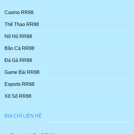
Casino RR88
Thể Thao RR88
Nổ Hũ RR88
Bắn Cá RR88
Đá Gà RR88
Game Bài RR88
Esports RR88
Xổ Số RR88
ĐỊA CHỈ LIÊN HỆ