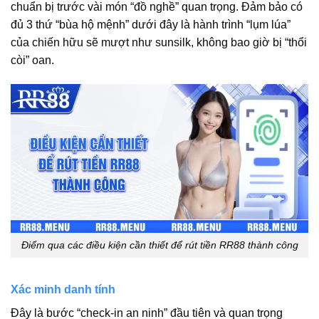
chuẩn bị trước vài món “đồ nghề” quan trọng. Đảm bảo có
đủ 3 thứ “bùa hộ mệnh” dưới đây là hành trình “lụm lúa”
của chiến hữu sẽ mượt như sunsilk, không bao giờ bị “thổi
còi” oan.
Điểm qua các điều kiện cần thiết để rút tiền RR88 thành công
Xác minh danh tính
Đây là bước “check-in an ninh” đầu tiên và quan trọng