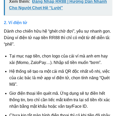
Xem thêm:
Đăng Nhập RR88 | Hướng Dẫn Nhanh
Cho Người Chơi Hệ “Lười”
2. Ví điện tử
Dành cho chiến hữu hệ “ghét chờ đợi”, yêu sự nhanh gọn.
Dùng ví điện tử nạp tiền RR88 thì chỉ có một từ để diễn tả:
“phê”.
Tại mục nạp tiền, chọn logo của cái ví mà anh em hay
xài (Momo, ZaloPay…). Nhập số tiền muốn “bơm”.
Hệ thống sẽ tạo ra một cái mã QR độc nhất vô nhị, việc
của các bác là mở app ví điện tử, chọn tính năng “Quét
Mã”.
Giơ điện thoại lên quét mã. Ứng dụng sẽ tự điền hết
thông tin, bro chỉ cần liếc mắt kiểm tra lại số tiền rồi xác
nhận bằng mật khẩu hoặc vân tay/Face ID.
Chưa kịp tắt màn hình điện thoại thì có khi tiền đã nhảy