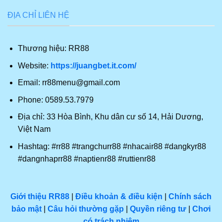
ĐỊA CHỈ LIÊN HỆ
Thương hiệu: RR88
Website:
https://juangbet.it.com/
Email:
rr88menu@gmail.com
Phone:
0589.53.7979
Địa chỉ:
33 Hòa Bình, Khu dân cư số 14, Hải Dương,
Việt Nam
Hashtag:
#rr88 #trangchurr88 #nhacair88 #dangkyr88
#dangnhaprr88 #naptienr88 #ruttienr88
Giới thiệu RR88
|
Điều khoản & điều kiện
|
Chính sách
bảo mật
|
Câu hỏi thường gặp
|
Quyền riêng tư
|
Chơi
có trách nhiệm