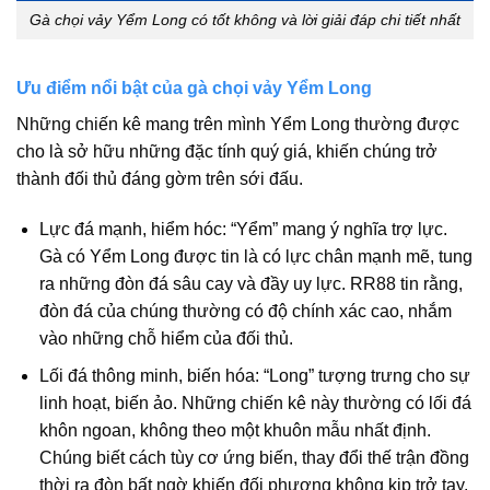
Gà chọi vảy Yểm Long có tốt không và lời giải đáp chi tiết nhất
Ưu điểm nổi bật của gà chọi vảy Yểm Long
Những chiến kê mang trên mình Yểm Long thường được
cho là sở hữu những đặc tính quý giá, khiến chúng trở
thành đối thủ đáng gờm trên sới đấu.
Lực đá mạnh, hiểm hóc: “Yểm” mang ý nghĩa trợ lực.
Gà có Yểm Long được tin là có lực chân mạnh mẽ, tung
ra những đòn đá sâu cay và đầy uy lực. RR88 tin rằng,
đòn đá của chúng thường có độ chính xác cao, nhắm
vào những chỗ hiểm của đối thủ.
Lối đá thông minh, biến hóa: “Long” tượng trưng cho sự
linh hoạt, biến ảo. Những chiến kê này thường có lối đá
khôn ngoan, không theo một khuôn mẫu nhất định.
Chúng biết cách tùy cơ ứng biến, thay đổi thế trận đồng
thời ra đòn bất ngờ khiến đối phương không kịp trở tay.