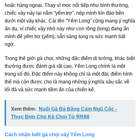
hoặc hàng ngoại. Thay vì mọc nối tiếp như bình thường,
chiếc vảy này lại nằm “yểm trợ”, nép mình kín đáo bên
dưới một vảy khác. Cái tên “Yểm Long” cũng mang ý nghĩa
ẩn dụ, ví chiếc vảy nhỏ này như con rồng (long) đang ẩn
mình để yểm trợ (yểm), sẵn sàng tung ra sức mạnh bất
ngờ.
Trong thế giới gà chọi, những đặc điểm dị tướng, khác biệt
thường được đánh giá rất cao, Yểm Long chính là một
trong số đó. Đặc điểm này không chỉ là một đặc điểm hình
thể mà còn được cho là mang những ý nghĩa sâu sắc về
lối đá và sức mạnh tiềm ẩn của chiến kê.
Xem thêm:
Nuôi Gà Đá Bằng Cám Ngũ Cốc -
Thực Đơn Cho Kê Chọi Từ RR88
Cách nhận biết gà chọi vảy Yểm Long