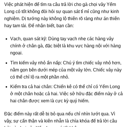
Việc phát hiện để tìm ra câu trả lời cho gà chọi vảy Yểm
Long có tốt không đòi hỏi sự quan sát tỉ mỉ cũng như kinh
nghiệm. Dị tướng này không lộ thiên rõ ràng như án thiên
hay tam tài. Để nhận biết, bạn cần:
Vạch, quan sát kỹ: Dùng tay vạch nhẹ các hàng vảy
chính ở chân gà, đặc biệt là khu vực hàng nội với hàng
ngoại.
Tìm kiếm vảy nhỏ ẩn nấp: Chú ý tìm chiếc vảy nhỏ hơn,
nằm gọn bên dưới mép của một vảy lớn. Chiếc vảy này
có thể chỉ lộ ra một phần nhỏ.
Kiểm tra cả hai chân: Chiến kê có thể chỉ có Yểm Long
ở một chân hoặc cả hai. Việc sở hữu đặc điểm này ở cả
hai chân được xem là cực kỳ quý hiếm.
Đặc điểm này rất dễ bị bỏ qua nếu chỉ nhìn lướt qua. Vì
vậy, sự cẩn thận và kiên nhẫn là chìa khóa để trả lời câu