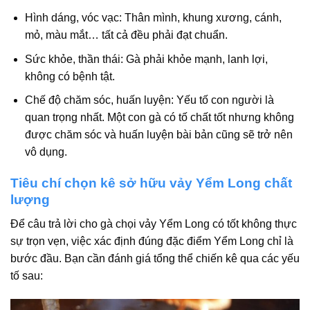
Hình dáng, vóc vạc: Thân mình, khung xương, cánh,
mỏ, màu mắt… tất cả đều phải đạt chuẩn.
Sức khỏe, thần thái: Gà phải khỏe mạnh, lanh lợi,
không có bệnh tật.
Chế độ chăm sóc, huấn luyện: Yếu tố con người là
quan trọng nhất. Một con gà có tố chất tốt nhưng không
được chăm sóc và huấn luyện bài bản cũng sẽ trở nên
vô dụng.
Tiêu chí chọn kê sở hữu vảy Yểm Long chất
lượng
Để câu trả lời cho gà chọi vảy Yểm Long có tốt không thực
sự trọn vẹn, việc xác định đúng đặc điểm Yểm Long chỉ là
bước đầu. Bạn cần đánh giá tổng thể chiến kê qua các yếu
tố sau: