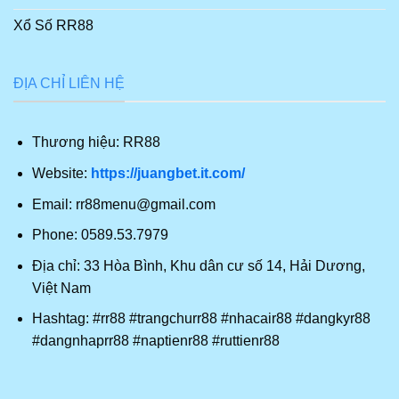
Xổ Số RR88
ĐỊA CHỈ LIÊN HỆ
Thương hiệu: RR88
Website:
https://juangbet.it.com/
Email:
rr88menu@gmail.com
Phone:
0589.53.7979
Địa chỉ:
33 Hòa Bình, Khu dân cư số 14, Hải Dương,
Việt Nam
Hashtag:
#rr88 #trangchurr88 #nhacair88 #dangkyr88
#dangnhaprr88 #naptienr88 #ruttienr88