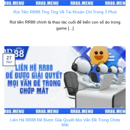
Rút Tiền RR88 Ting Ting Về Tài Khoản Chỉ Trong 3 Phút
Rút tiền RR88 chính là thao tác cuối để biến con số ảo trong
game [...]
27
Th7
Liên Hệ RR88 Để Được Giải Quyết Mọi Vấn Đề Trong Chớp
Mắt