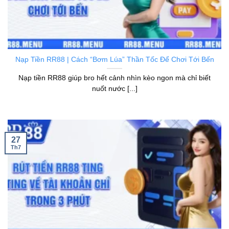
Nạp Tiền RR88 | Cách “Bơm Lúa” Thần Tốc Để Chơi Tới Bến
Nạp tiền RR88 giúp bro hết cảnh nhìn kèo ngon mà chỉ biết
nuốt nước [...]
27
Th7