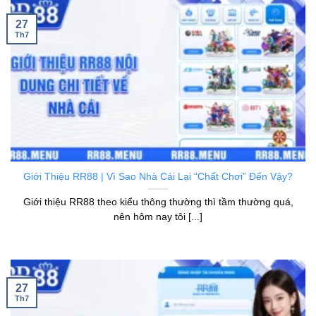
27
Th7
Giới Thiệu RR88 | Vì Sao Nhà Cái Lại “Chất Chơi” Đến Vậy?
Giới thiệu RR88 theo kiểu thông thường thì tầm thường quá,
nên hôm nay tôi [...]
27
Th7