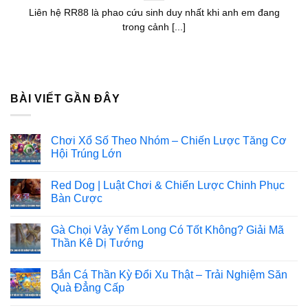
Liên hệ RR88 là phao cứu sinh duy nhất khi anh em đang
trong cảnh [...]
BÀI VIẾT GẦN ĐÂY
Chơi Xổ Số Theo Nhóm – Chiến Lược Tăng Cơ
Hội Trúng Lớn
Red Dog | Luật Chơi & Chiến Lược Chinh Phục
Bàn Cược
Gà Chọi Vảy Yểm Long Có Tốt Không? Giải Mã
Thần Kê Dị Tướng
Bắn Cá Thần Kỳ Đổi Xu Thật – Trải Nghiệm Săn
Quà Đẳng Cấp