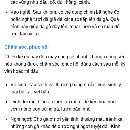
các vùng như đầu, cổ, đùi, hông, cánh.
Vào nghệ: Sau khi om, có thể dùng chính bã nghệ đó
hoặc nghệ tươi đã giã để xát trực tiếp lên da gà. Quá
trình này giúp da gà dày lên, “chai” hơn và có màu đỏ
rực đầy uy lực.
Chăm sóc, phục hồi
Chiến kê dù hay đến mấy cũng sẽ nhanh chóng xuống sức
nếu không được chăm sóc, phục hồi đúng cách sau mỗi kỳ
vần hoặc thi đấu.
Vệ sinh: Lau sạch vết thương bằng nước muối sinh lý,
loại bỏ các vết bẩn.
Dinh dưỡng: Cho ăn thức ăn mềm, dễ tiêu hóa như
cơm nóng trộn trứng gà, lươn băm nhỏ.
Nghỉ ngơi: Cho gà ở nơi yên tĩnh, thoáng mát, tránh xa
những con gà khác để được nghỉ ngơi tuyệt đối. Kinh