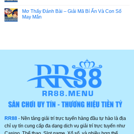
Mơ Thấy Đánh Bài – Giải Mã Bí Ẩn Và Con Số
May Mắn
RR88
- Nền tảng giải trí trực tuyến hàng đầu tự hào là địa
chỉ uy tín cung cấp đa dạng dịch vụ giải trí trực tuyến như
Casino, Thể thao, Slot game, Xổ số, và nhiều hơn thế.