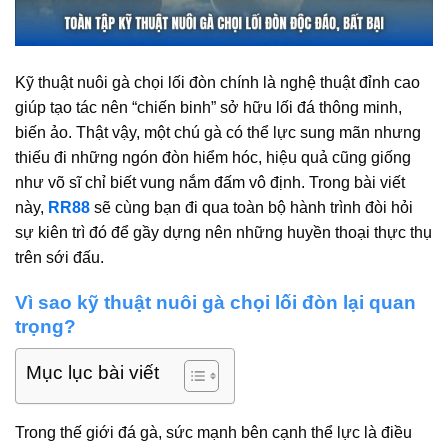
Kỹ thuật nuôi gà chọi lối đòn chính là nghệ thuật đỉnh cao
giúp tạo tác nên “chiến binh” sở hữu lối đá thông minh,
biến ảo. Thật vậy, một chú gà có thể lực sung mãn nhưng
thiếu đi những ngón đòn hiểm hóc, hiệu quả cũng giống
như võ sĩ chỉ biết vung nắm đấm vô định. Trong bài viết
này,
RR88
sẽ cùng bạn đi qua toàn bộ hành trình đòi hỏi
sự kiên trì đó để gầy dựng nên những huyền thoại thực thụ
trên sới đấu.
Vì sao kỹ thuật nuôi gà chọi lối đòn lại quan
trọng?
Mục lục bài viết
Trong thế giới đá gà, sức mạnh bên cạnh thể lực là điều