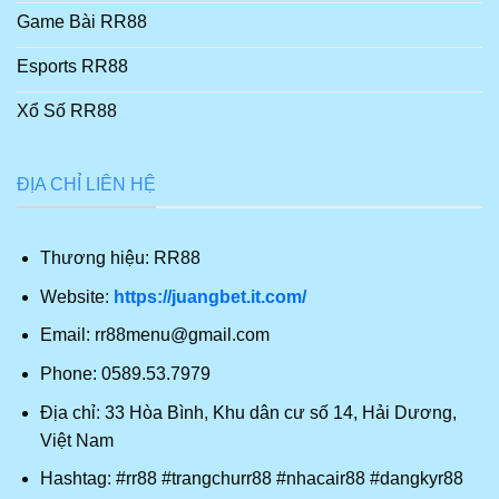
Game Bài RR88
Esports RR88
Xổ Số RR88
ĐỊA CHỈ LIÊN HỆ
Thương hiệu: RR88
Website:
https://juangbet.it.com/
Email:
rr88menu@gmail.com
Phone:
0589.53.7979
Địa chỉ:
33 Hòa Bình, Khu dân cư số 14, Hải Dương,
Việt Nam
Hashtag:
#rr88 #trangchurr88 #nhacair88 #dangkyr88