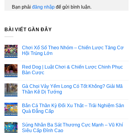
Bạn phải
đăng nhập
để gửi bình luận.
BÀI VIẾT GẦN ĐÂY
Chơi Xổ Số Theo Nhóm – Chiến Lược Tăng Cơ
Hội Trúng Lớn
Red Dog | Luật Chơi & Chiến Lược Chinh Phục
Bàn Cược
Gà Chọi Vảy Yểm Long Có Tốt Không? Giải Mã
Thần Kê Dị Tướng
Bắn Cá Thần Kỳ Đổi Xu Thật – Trải Nghiệm Săn
Quà Đẳng Cấp
Súng Nhân Ba Sát Thương Cực Mạnh – Vũ Khí
Siêu Cấp Đỉnh Cao