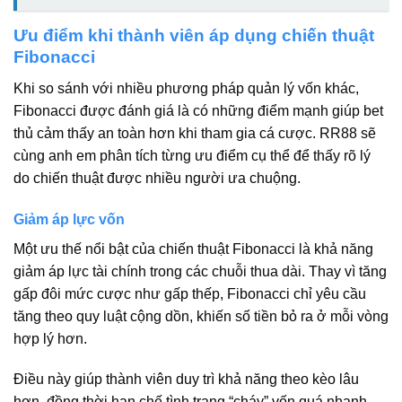
Ưu điểm khi thành viên áp dụng chiến thuật
Fibonacci
Khi so sánh với nhiều phương pháp quản lý vốn khác,
Fibonacci được đánh giá là có những điểm mạnh giúp bet
thủ cảm thấy an toàn hơn khi tham gia cá cược. RR88 sẽ
cùng anh em phân tích từng ưu điểm cụ thể để thấy rõ lý
do chiến thuật được nhiều người ưa chuộng.
Giảm áp lực vốn
Một ưu thế nổi bật của chiến thuật Fibonacci là khả năng
giảm áp lực tài chính trong các chuỗi thua dài. Thay vì tăng
gấp đôi mức cược như gấp thếp, Fibonacci chỉ yêu cầu
tăng theo quy luật cộng dồn, khiến số tiền bỏ ra ở mỗi vòng
hợp lý hơn.
Điều này giúp thành viên duy trì khả năng theo kèo lâu
hơn, đồng thời hạn chế tình trạng “cháy” vốn quá nhanh.