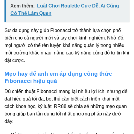
Xem thêm:
Luật Chơi Roulette Cực Dễ, Ai Cũng
Có Thể Làm Quen
Sự đa dụng này giúp Fibonacci trở thành lựa chọn phổ
biến cho cả người mới và tay chơi kinh nghiệm. Nhờ đó,
mọi người có thể rèn luyện khả năng quản lý trong nhiều
môi trường khác nhau, nâng cao kỹ năng cùng độ tự tin khi
đặt cược.
Mẹo hay để anh em áp dụng công thức
Fibonacci hiệu quả
Dù chiến thuật Fibonacci mang lại nhiều lợi ích, nhưng để
đạt hiệu quả tối đa, bet thủ cần biết cách triển khai một
cách khoa học, kỷ luật. RR88 sẽ chia sẻ những mẹo quan
trọng giúp bạn tận dụng tốt nhất phương pháp này dưới
đây: